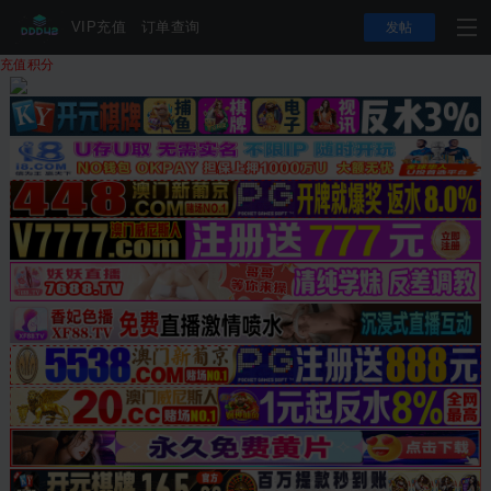
VIP充值
订单查询
发帖
充值积分