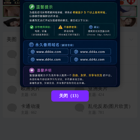
美图
图片故事
清纯优美
主题:
474
主题:
596
美腿丝袜
自拍美图
主题:
911
主题:
402
欧洲美片
亚洲美片
主题:
658
主题:
424
关闭（13）
卡通动漫
乱伦反差(图片欣赏）
主题:
662
主题:
781