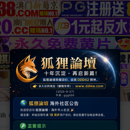
 ＃4.
6-8 01:01:24