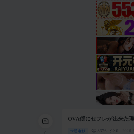
OVA僕にセフレが出来た理由
8376
0
2026-
卡通电影
0